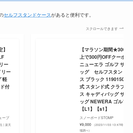
の
セルフスタンドケース
があると便利です。
スクロールできます
定】
【マラソン期間★3000
LF
上で300円OFFクーポン
ーリー
ニューエラ ゴルフ サブ
イリー
ッグ セルフスタンドケ
 軽
ス ブラック 11901503 
ード付
式 スタンド式 クラブケ
ス キャディバッグ サブ
ッグ NEWERA ゴルフ
【L1】【s1】
ェーブ
スノーボードSTOMP
¥9,000
時点 | 楽天
（2023/11/03 13:47時点 | 
場調べ）