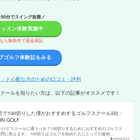
50分でスイング改善／
レッスン体験実施中
間なら無条件で返金保証
プゴルフ体験記をみる
？」と心配な方のための口コミ・評判
スクールを知りたい方は、以下の記事がオススメです！
月で100切りした僕がおすすめするゴルフスクール3社：
IN GOLF
たいけどスクールに通うべき？100切りするためにおすすめのゴルフス
疑問に答えます。 100切りはゴルフを始めた人にとっての最初…
DAIKIN GOLF