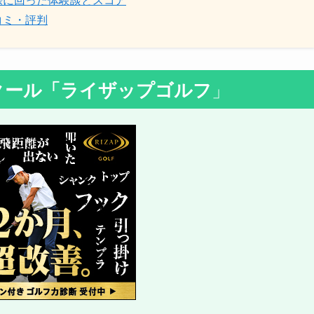
コミ・評判
クール
「ライザップゴルフ
」