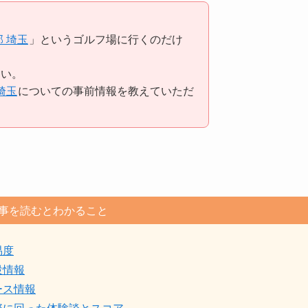
 埼玉
」というゴルフ場に行くのだけ
。
たい。
埼玉
についての事前情報を教えていただ
事を読むとわかること
易度
設情報
ース情報
際に回った体験談とスコア