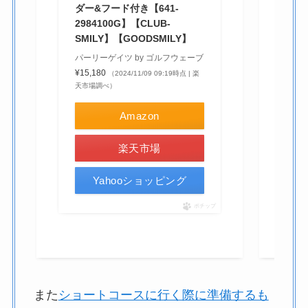
ダー&フード付き【641-
市
2984100G】【CLUB-
SMILY】【GOODSMILY】
パーリーゲイツ by ゴルフウェーブ
¥15,180
（2024/11/09 09:19時点 | 楽
天市場調べ）
Amazon
楽天市場
Yahooショッピング
ポチップ
また
ショートコースに行く際に準備するも