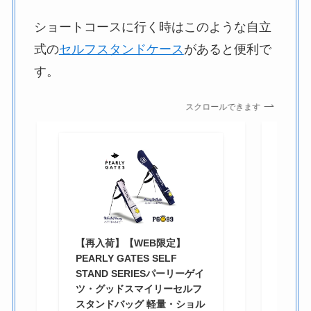
ショートコースに行く時はこのような自立
式の
セルフスタンドケース
があると便利で
す。
スクロールできます
【
で
ー
セ
ク
【再入荷】【WEB限定】
ド
PEARLY GATES SELF
バ
STAND SERIESパーリーゲイ
ゴ
ツ・グッドスマイリーセルフ
ス
スタンドバッグ 軽量・ショル
¥9