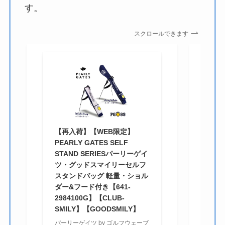
す。
スクロールできます
【
で
ー
セ
ク
【再入荷】【WEB限定】
ド
PEARLY GATES SELF
バ
STAND SERIESパーリーゲイ
ゴ
ツ・グッドスマイリーセルフ
ス
スタンドバッグ 軽量・ショル
¥9
ダー&フード付き【641-
市
2984100G】【CLUB-
SMILY】【GOODSMILY】
パーリーゲイツ by ゴルフウェーブ