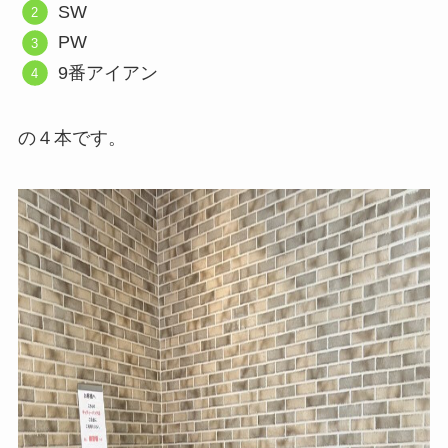
SW
PW
9番アイアン
の４本です。