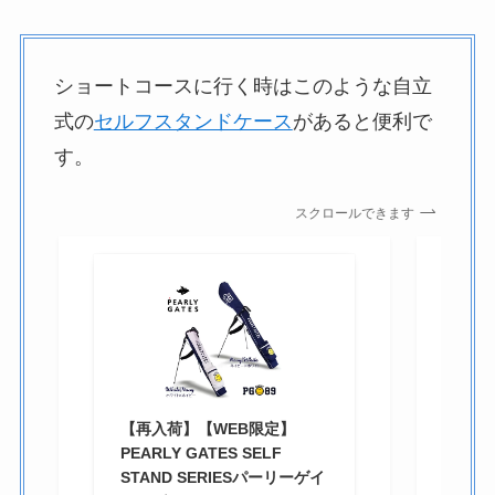
ショートコースに行く時はこのような自立
式の
セルフスタンドケース
があると便利で
す。
スクロールできます
【
で
ー
セ
ク
【再入荷】【WEB限定】
ド
PEARLY GATES SELF
バ
STAND SERIESパーリーゲイ
ゴ