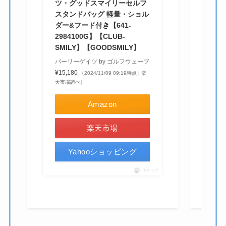
ツ・グッドスマイリーセルフ
ス
スタンドバッグ 軽量・ショル
¥9
ダー&フード付き【641-
市
2984100G】【CLUB-
SMILY】【GOODSMILY】
パーリーゲイツ by ゴルフウェーブ
¥15,180
（2024/11/09 09:19時点 | 楽
天市場調べ）
Amazon
楽天市場
Yahooショッピング
ポチップ